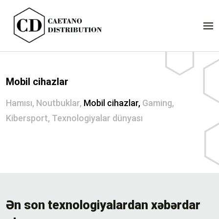
Mobil cihazlar
Hamısı
,
Noutbuklar
,
Mobil cihazlar
,
Gaming
,
Kibersport
,
Texnologiyalar dünyası
Ən son texnologiyalardan xəbərdar